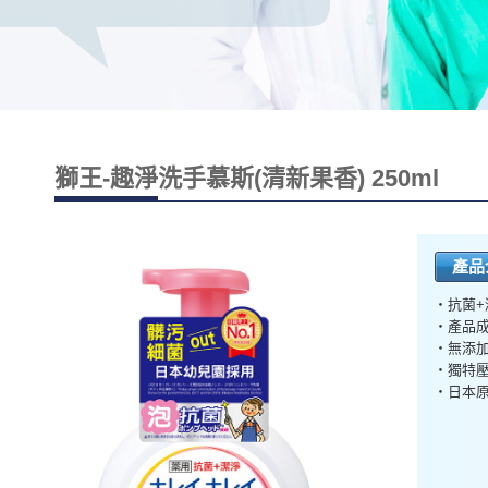
獅王-趣淨洗手慕斯(清新果香) 250ml
產品
・抗菌+
・產品
・無添加
・獨特壓
・日本