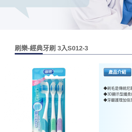
刷樂-經典牙刷 3入S012-3
產品介紹
◆刷毛是傳統尼龍
◆3D顯示型纖柔
◆牙齦護理加倍