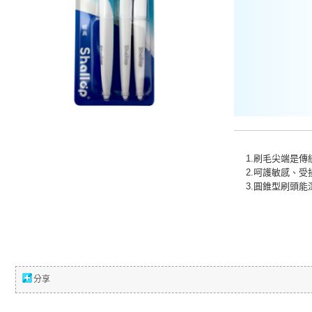
1.刷毛尖端是
2.呵護敏感、
3.圓錐型刷頭
分享