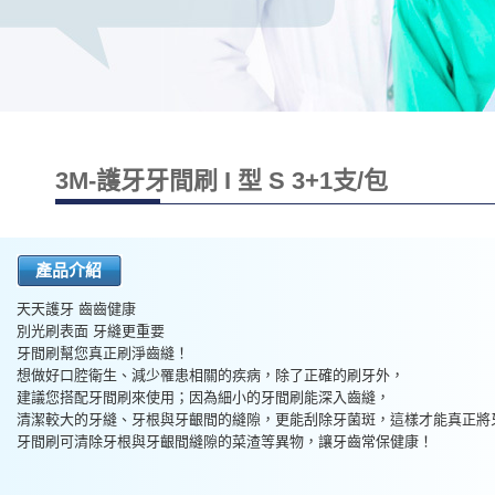
3M-護牙牙間刷 I 型 S 3+1支/包
產品介紹
天天護牙 齒齒健康
別光刷表面 牙縫更重要
牙間刷幫您真正刷淨齒縫！
想做好口腔衛生、減少罹患相關的疾病，除了正確的刷牙外，
建議您搭配牙間刷來使用；因為細小的牙間刷能深入齒縫，
清潔較大的牙縫、牙根與牙齦間的縫隙，更能刮除牙菌斑，這樣才能真正將
牙間刷可清除牙根與牙齦間縫隙的菜渣等異物，讓牙齒常保健康！